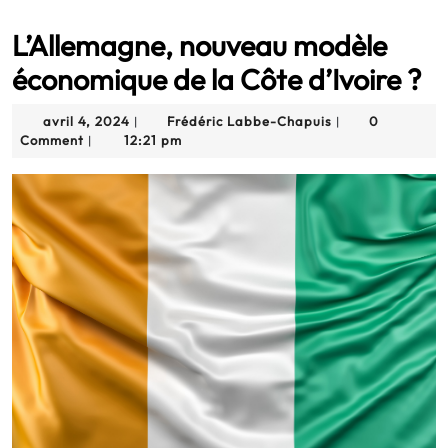
L’Allemagne, nouveau modèle
économique de la Côte d’Ivoire ?
avril
Frédéric
avril 4, 2024
Frédéric Labbe-Chapuis
0
|
|
4,
Labbe-
Comment
12:21 pm
|
2024
Chapuis