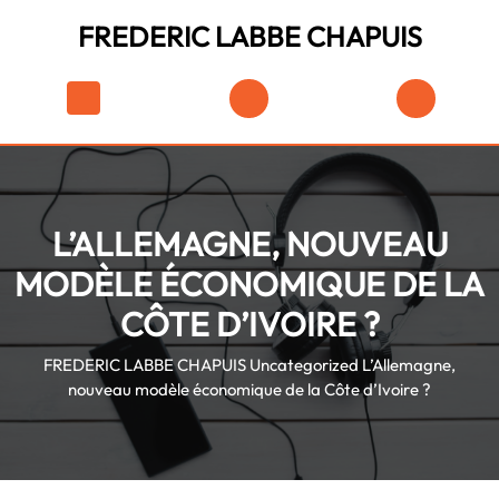
Skip
FREDERIC LABBE CHAPUIS
to
content
Skip
Shopping
to
Cart
content
L’ALLEMAGNE, NOUVEAU
MODÈLE ÉCONOMIQUE DE LA
CÔTE D’IVOIRE ?
FREDERIC LABBE CHAPUIS
Uncategorized
L’Allemagne,
nouveau modèle économique de la Côte d’Ivoire ?