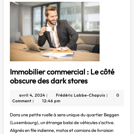
Immobilier commercial : Le côté
Immobilier
obscure des dark stores
commercial
avril
Frédéric
avril 4, 2024
Frédéric Labbe-Chapuis
0
|
|
:
4,
Labbe-
Comment
12:46 pm
|
Le
2024
Chapuis
côté
Dans une petite ruelle à sens unique du quartier Beggen
(Luxembourg), un étrange balai de véhicules s’active.
obscure
Alignés en file indienne, motos et camions de livraison