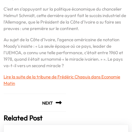
C’est en s’appuyant sur la politique économique du chancelier
Helmut Schmidt, cette dernière ayant fait le succès industriel de
l’Allemagne, que le Président de la Côte d’Ivoire a su faire ses
preuves : une première sur le continent.
Au sujet de la Côte d’Ivoire, l’agence américaine de notation
Moody’s insiste : « La seule époque où ce pays, leader de
l’UEMOA, a connu une telle performance, c’était entre 1960 et
1978, quand il était surnommé « le miracle ivoirien. » ». Le pays
va-t-il vers un second miracle ?
Lire la suite de la tribune de Frédéric Chapuis dans Economie
Matin
Navigation
NEXT
de
l’article
Related Post
Next
post: