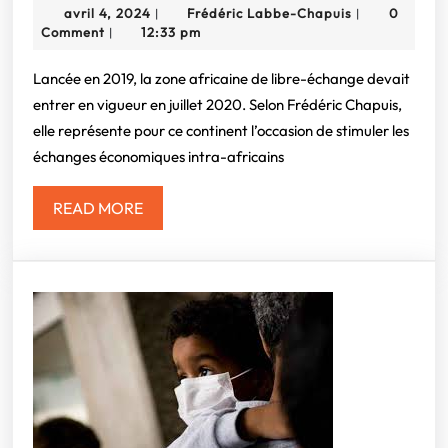
avril
Frédéric
avril 4, 2024
Frédéric Labbe-Chapuis
0
|
|
La
4,
Labbe-
Comment
12:33 pm
|
zone
2024
Chapuis
africaine
Lancée en 2019, la zone africaine de libre-échange devait
entrer en vigueur en juillet 2020. Selon Frédéric Chapuis,
de
elle représente pour ce continent l’occasion de stimuler les
libre-
échanges économiques intra-africains
échange
:
READ
READ MORE
Une
MORE
occasion
en
or
pour
l’après
Covid