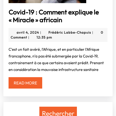
Covid-19 : Comment explique le
Covid-
« Miracle » africain
19
avril
Frédéric
avril 4, 2024
Frédéric Labbe-Chapuis
0
|
|
:
4,
Labbe-
Comment
12:35 pm
|
Comment
2024
Chapuis
explique
C’est un fait avéré, l’Afrique, et en particulier l’Afrique
francophone, n’a pas été submergée par la Covid-19,
le
contrairement à ce que certains avaient prédit. Prenant
« Miracle »
en considération la mauvaise infrastructure sanitaire
africain
READ
READ MORE
MORE
Rechercher