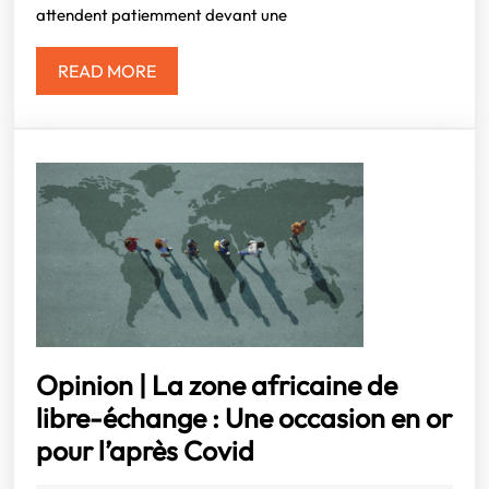
des
attendent patiemment devant une
dark
stores
READ
READ MORE
MORE
Opinion | La zone africaine de
libre-échange : Une occasion en or
Opinion
pour l’après Covid
|