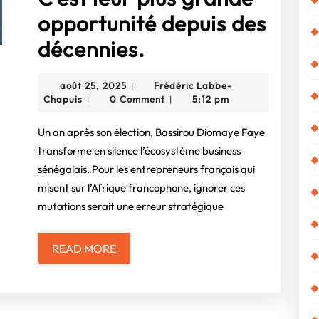
opportunité depuis des
Sénégal
décennies.
:
août
août 25, 2025
Frédéric Labbe-
|
Le
Frédéric
25,
Chapuis
0 Comment
5:12 pm
|
|
Labbe-
2025
« souverainisme
Chapuis
Un an après son élection, Bassirou Diomaye Faye
intelligent »
transforme en silence l’écosystème business
sénégalais. Pour les entrepreneurs français qui
de
misent sur l’Afrique francophone, ignorer ces
Faye
mutations serait une erreur stratégique
n’est
pas
READ
READ MORE
MORE
une
menace