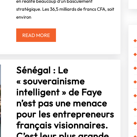
en réalité beaucoup d’un basculement
faire
stratégique. Les 36,5 milliards de francs CFA, soit
de
environ
l’aquaculture
un
READ
READ MORE
MORE
levier
de
Sénégal : Le
souveraineté,
« souverainisme
à
intelligent » de Faye
une
n’est pas une menace
condition
pour les entrepreneurs
français visionnaires.
C’est leur plus grande