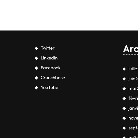
Arc
Twitter
LinkedIn
Facebook
juill
Crunchbase
juin
YouTube
mai 
févr
janv
nov
sep
août