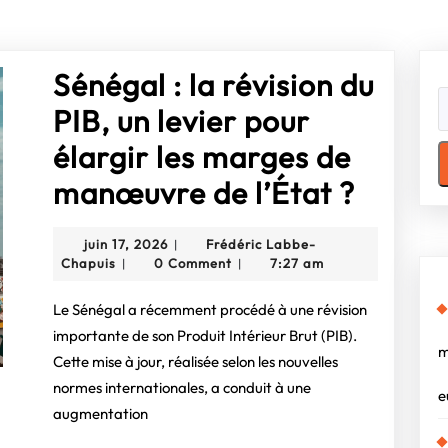
Sénégal : la révision du
PIB, un levier pour
élargir les marges de
Sénég
manœuvre de l’État ?
:
juin
juin 17, 2026
Frédéric Labbe-
|
la
Frédéric
17,
Chapuis
0 Comment
7:27 am
|
|
Labbe-
2026
révisi
Chapuis
Le Sénégal a récemment procédé à une révision
du
importante de son Produit Intérieur Brut (PIB).
m
Cette mise à jour, réalisée selon les nouvelles
PIB,
normes internationales, a conduit à une
e
un
augmentation
levier