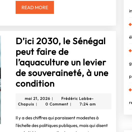
pour
READ
READ MORE
i
MORE
élargi
les
é
D’ici 2030, le Sénégal
marge
peut faire de
de
l’aquaculture un levier
manœ
g
de souveraineté, à une
de
p
D’ici
condition
l’État
2030,
?
mai
mai 21, 2026
Frédéric Labbe-
|
le
r
Frédéric
21,
Chapuis
0 Comment
7:24 am
|
|
Labbe-
2026
Sénégal
Chapuis
Il y a des chiffres qui paraissent modestes à
peut
l’échelle des politiques publiques, mais qui disent