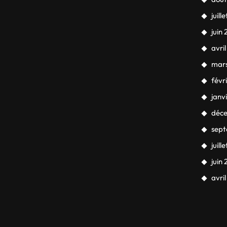
juill
juin
avri
mar
févr
janv
déc
sep
juill
juin
avri