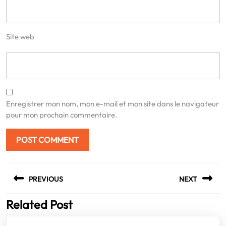
Site web
Enregistrer mon nom, mon e-mail et mon site dans le navigateur
pour mon prochain commentaire.
Navigation
PREVIOUS
NEXT
de
l’article
Related Post
Previous
Next
post:
post: