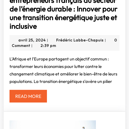
entrepreneurs français du secteur
de l’énergie durable : Innover pour
une transition énergétique juste et
Opportunités
inclusive
en
avril
Frédéric
avril 25, 2024
Frédéric Labbe-Chapuis
0
|
|
Afrique
25,
Labbe-
Comment
2:39 pm
|
pour
2024
Chapuis
les
L’Afrique et l’Europe partagent un objectif commun :
transformer leurs économies pour lutter contre le
entrepreneurs
changement climatique et améliorer le bien-être de leurs
français
populations. La transition énergétique s’avère un pilier
du
secteur
READ
READ MORE
de
MORE
l’énergie
durable