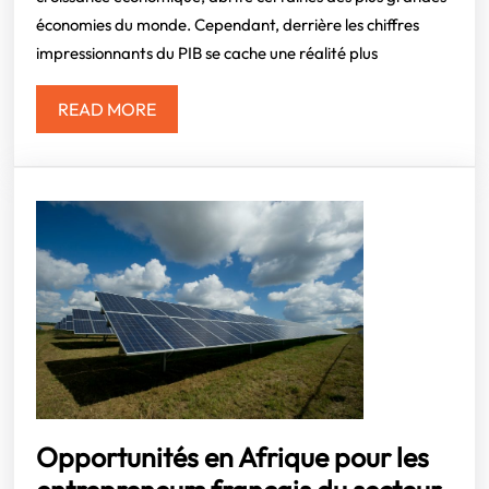
Quand
économies du monde. Cependant, derrière les chiffres
la
impressionnants du PIB se cache une réalité plus
taille
ne
READ
READ MORE
garantit
MORE
pas
le
bien-
être
Opportunités en Afrique pour les