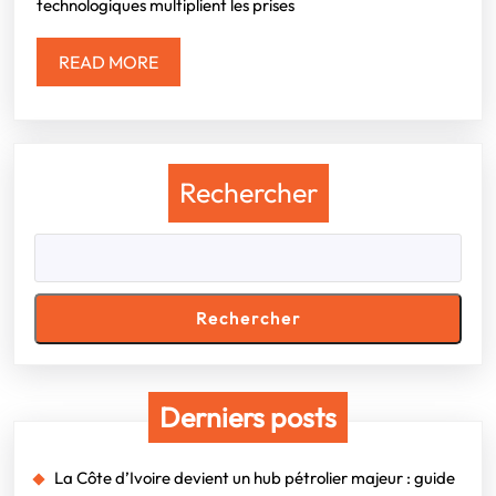
technologiques multiplient les prises
spo
mon
READ
READ MORE
MORE
Rechercher
Rechercher
Derniers posts
La Côte d’Ivoire devient un hub pétrolier majeur : guide