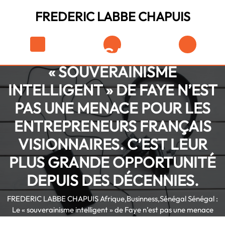
Skip
FREDERIC LABBE CHAPUIS
to
content
Skip
Shopping
to
SÉNÉGAL : LE
Cart
content
« SOUVERAINISME
INTELLIGENT » DE FAYE N’EST
PAS UNE MENACE POUR LES
ENTREPRENEURS FRANÇAIS
VISIONNAIRES. C’EST LEUR
PLUS GRANDE OPPORTUNITÉ
DEPUIS DES DÉCENNIES.
FREDERIC LABBE CHAPUIS
Afrique
,
Businness
,
Sénégal
Sénégal :
Le « souverainisme intelligent » de Faye n’est pas une menace
pour les entrepreneurs français visionnaires. C’est leur plus