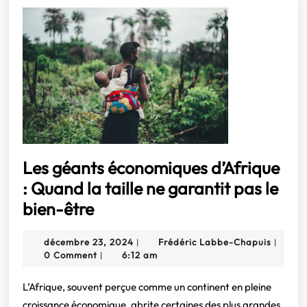
Les géants économiques d’Afrique
: Quand la taille ne garantit pas le
Les
bien-être
géants
décembre
Frédéri
décembre 23, 2024
Frédéric Labbe-Chapuis
|
|
économiques
23,
Labbe-
0 Comment
6:12 am
|
d’Afrique
2024
Chapui
:
L’Afrique, souvent perçue comme un continent en pleine
croissance économique, abrite certaines des plus grandes