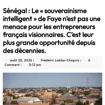
grande opportunité depuis des décennies.
Sénégal : Le « souverainisme
intelligent » de Faye n’est pas une
menace pour les entrepreneurs
français visionnaires. C’est leur
plus grande opportunité depuis
des décennies.
août
Frédéric
août 25, 2025
Frédéric Labbe-Chapuis
0
|
|
25,
Labbe-
Comment
5:12 pm
|
2025
Chapuis