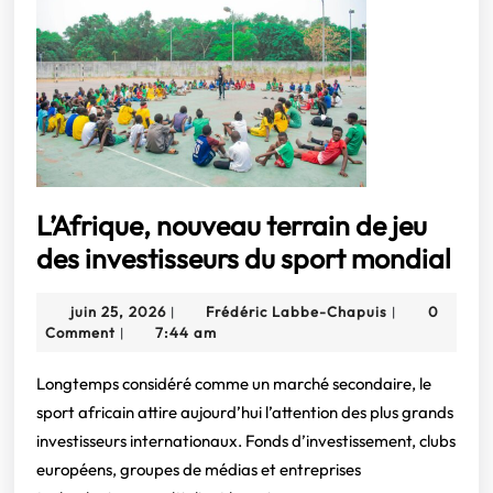
:
Innover
pour
une
transition
énergétique
juste
L’Afrique, nouveau terrain de jeu
et
L’A
des investisseurs du sport mondial
inclusive
no
juin
Frédéric
juin 25, 2026
Frédéric Labbe-Chapuis
0
|
|
ter
25,
Labbe-
Comment
7:44 am
|
de
2026
Chapuis
jeu
Longtemps considéré comme un marché secondaire, le
sport africain attire aujourd’hui l’attention des plus grands
des
investisseurs internationaux. Fonds d’investissement, clubs
inv
européens, groupes de médias et entreprises
du