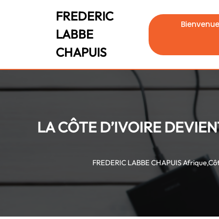
Skip
FREDERIC
to
Bienvenu
content
LABBE
Skip
to
CHAPUIS
content
LA CÔTE D’IVOIRE DEVIEN
FREDERIC LABBE CHAPUIS
Afrique
,
Côt