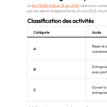
La
loi n°2022-408 du 13 juin 2022
relative au conten
par son décret d’application du 24 mai 2023, struc
Classification des activités
Catégorie
Accès
Réservé a
A
ivoirienne
Entrepris
B
avec part
Ouvert à 
C
entrepris