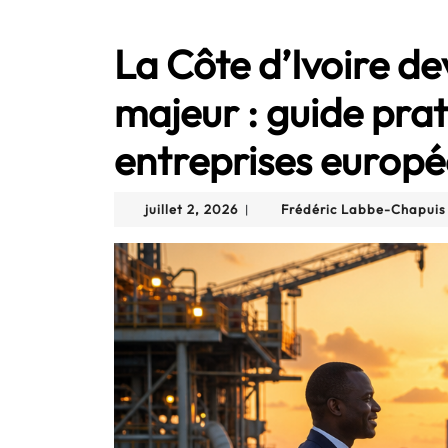
La Côte d’Ivoire de
majeur : guide prat
entreprises europ
juillet
juillet 2, 2026
Frédéric Labbe-Chapuis
|
2,
2026