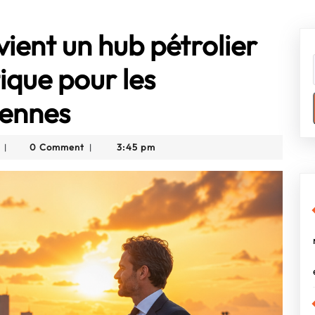
vient un hub pétrolier
ique pour les
éennes
Frédéric
0 Comment
3:45 pm
|
|
Labbe-
Chapuis