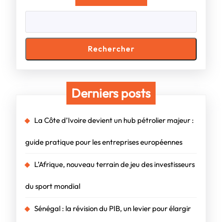
entrepreneurs
français
visionnaires.
Rechercher
C’est
leur
Derniers posts
plus
grande
La Côte d’Ivoire devient un hub pétrolier majeur :
opportunité
guide pratique pour les entreprises européennes
depuis
L’Afrique, nouveau terrain de jeu des investisseurs
des
du sport mondial
décennies.
Sénégal : la révision du PIB, un levier pour élargir