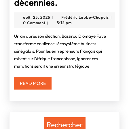
Sénégal
décennies.
:
août
Frédéric
août 25, 2025
Frédéric Labbe-Chapuis
|
|
Le
25,
Labbe-
0 Comment
5:12 pm
|
2025
Chapuis
« souverainisme
Un an après son élection, Bassirou Diomaye Faye
intelligent »
transforme en silence l’écosystème business
sénégalais. Pour les entrepreneurs français qui
de
misent sur l’Afrique francophone, ignorer ces
Faye
mutations serait une erreur stratégique
n’est
pas
READ
READ MORE
MORE
une
menace
pour
Rechercher
les