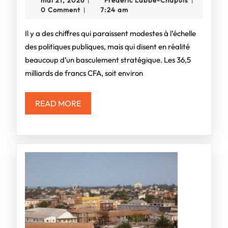
mai 21, 2026
Frédéric Labbe-Chapuis
|
|
le
21,
Labbe-
0 Comment
7:24 am
|
2026
Chapuis
Sénégal
Il y a des chiffres qui paraissent modestes à l’échelle
peut
des politiques publiques, mais qui disent en réalité
beaucoup d’un basculement stratégique. Les 36,5
faire
milliards de francs CFA, soit environ
de
l’aquaculture
READ
READ MORE
MORE
un
levier
de
souveraineté,
à
une