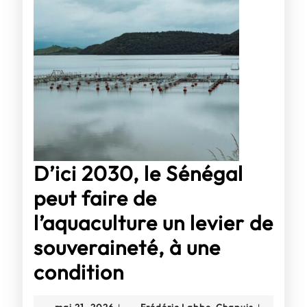
de
manœu
de
l’État
?
D’ici 2030, le Sénégal
peut faire de
l’aquaculture un levier de
souveraineté, à une
D’ici
condition
2030,
mai
Frédéric