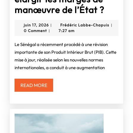
Sénéga
manœuvre de l’État ?
:
juin
Frédéric
juin 17, 2026
Frédéric Labbe-Chapuis
|
|
la
17,
Labbe-
0 Comment
7:27 am
|
2026
Chapuis
révisio
Le Sénégal a récemment procédé à une révision
du
importante de son Produit Intérieur Brut (PIB). Cette
mise à jour, réalisée selon les nouvelles normes
PIB,
internationales, a conduit à une augmentation
un
levier
READ
READ MORE
MORE
pour
élargir
les
marge