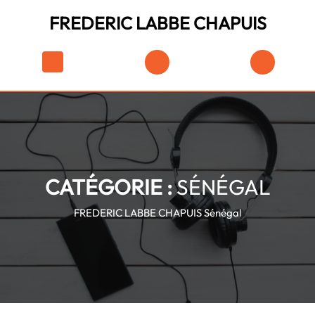
Skip
FREDERIC LABBE CHAPUIS
to
content
Skip
Shopping
to
Cart
content
CATÉGORIE :
SÉNÉGAL
FREDERIC LABBE CHAPUIS
Sénégal