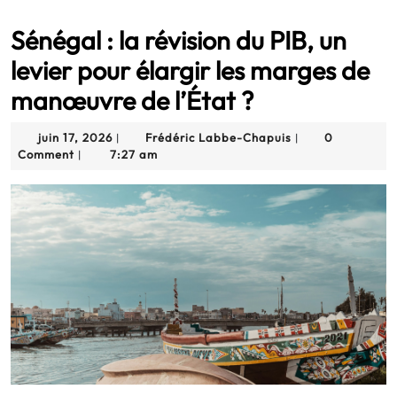
Sénégal : la révision du PIB, un
levier pour élargir les marges de
manœuvre de l’État ?
juin
Frédéric
juin 17, 2026
Frédéric Labbe-Chapuis
0
|
|
17,
Labbe-
Comment
7:27 am
|
2026
Chapuis