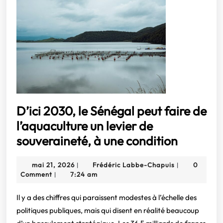
entrepreneurs
français
visionnaires.
C’est
leur
plus
grande
D’ici 2030, le Sénégal peut faire de
opportunité
l’aquaculture un levier de
depuis
D’ici
souveraineté, à une condition
des
2030,
décennies.
mai
Frédéric
mai 21, 2026
Frédéric Labbe-Chapuis
0
|
|
le
21,
Labbe-
Comment
7:24 am
|
Sénégal
2026
Chapuis
peut
Il y a des chiffres qui paraissent modestes à l’échelle des
politiques publiques, mais qui disent en réalité beaucoup
faire