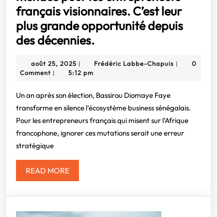
français visionnaires. C’est leur
plus grande opportunité depuis
Sénégal
des décennies.
:
août
Frédéric
août 25, 2025
Frédéric Labbe-Chapuis
0
|
|
Le
25,
Labbe-
Comment
5:12 pm
|
« souverainisme
2025
Chapuis
intelligent »
Un an après son élection, Bassirou Diomaye Faye
transforme en silence l’écosystème business sénégalais.
de
Pour les entrepreneurs français qui misent sur l’Afrique
Faye
francophone, ignorer ces mutations serait une erreur
n’est
stratégique
pas
une
READ
READ MORE
MORE
menace
pour
les