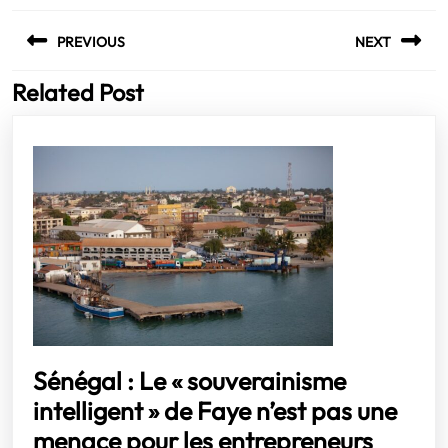
Navigation
PREVIOUS
NEXT
de
l’article
Related Post
Previous
Next
post:
post:
Sénégal : Le « souverainisme
intelligent » de Faye n’est pas une
menace pour les entrepreneurs