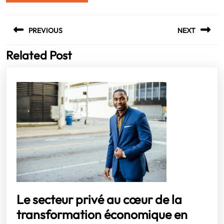
Navigation
PREVIOUS
NEXT
de
l’article
Related Post
Previous
Next
post:
post:
Le secteur privé au cœur de la
transformation économique en