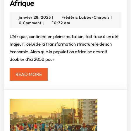
Le
Afrique
secteur
janvier
Frédéric
janvier 28, 2025
Frédéric Labbe-Chapuis
|
|
privé
28,
Labbe-
0 Comment
10:32 am
|
au
2025
Chapuis
cœur
L’Afrique, continent en pleine mutation, fait face à un défi
majeur : celui de la transformation structurelle de son
de
économie. Alors que la population africaine devrait
la
doubler d’ici 2050 pour
transformation
économique
READ
READ MORE
en
MORE
Afrique