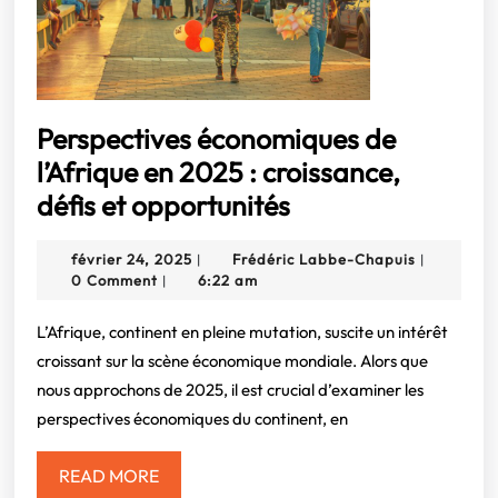
Perspectives économiques de
l’Afrique en 2025 : croissance,
Perspectives
défis et opportunités
économiques
février
Frédéric
février 24, 2025
Frédéric Labbe-Chapuis
|
|
de
24,
Labbe-
0 Comment
6:22 am
|
l’Afrique
2025
Chapuis
en
L’Afrique, continent en pleine mutation, suscite un intérêt
croissant sur la scène économique mondiale. Alors que
2025
nous approchons de 2025, il est crucial d’examiner les
:
perspectives économiques du continent, en
croissance,
défis
READ
READ MORE