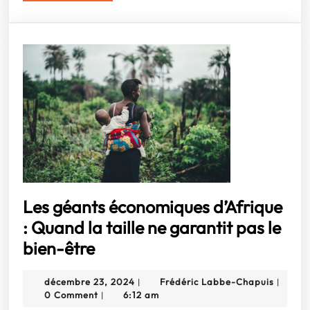
et
MORE
opportunités
Les géants économiques d’Afrique
: Quand la taille ne garantit pas le
Les
bien-être
géants
décembre
Frédéri
décembre 23, 2024
Frédéric Labbe-Chapuis
|
|
économiques
23,
Labbe-
0 Comment
6:12 am
|
2024
Chapui