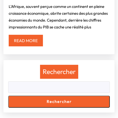
d’Afrique
:
L’Afrique, souvent perçue comme un continent en pleine
croissance économique, abrite certaines des plus grandes
Quand
économies du monde. Cependant, derrière les chiffres
la
impressionnants du PIB se cache une réalité plus
taille
ne
READ
READ MORE
garantit
MORE
pas
le
bien-
Rechercher
être
Rechercher