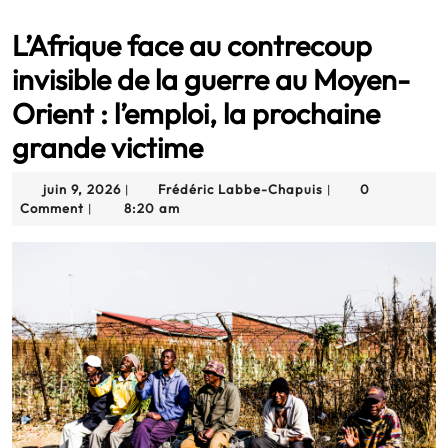
L’Afrique face au contrecoup
invisible de la guerre au Moyen-
Orient : l’emploi, la prochaine
grande victime
juin
Frédéric
juin 9, 2026
Frédéric Labbe-Chapuis
0
|
|
9,
Labbe-
Comment
8:20 am
|
2026
Chapuis