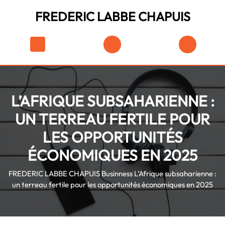
Skip
FREDERIC LABBE CHAPUIS
to
content
Skip
Shopping
to
Cart
content
L’AFRIQUE SUBSAHARIENNE :
UN TERREAU FERTILE POUR
LES OPPORTUNITÉS
ÉCONOMIQUES EN 2025
FREDERIC LABBE CHAPUIS
Businness
L’Afrique subsaharienne :
un terreau fertile pour les opportunités économiques en 2025