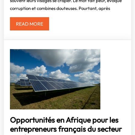
souvent leurs visages se crisper. Le mot fait peur, évoque
discret
corruption et combines douteuses. Pourtant, après
de
97
READ
READ MORE
milliards
MORE
d’investissements
Opportunités en Afrique pour les
entrepreneurs français du secteur