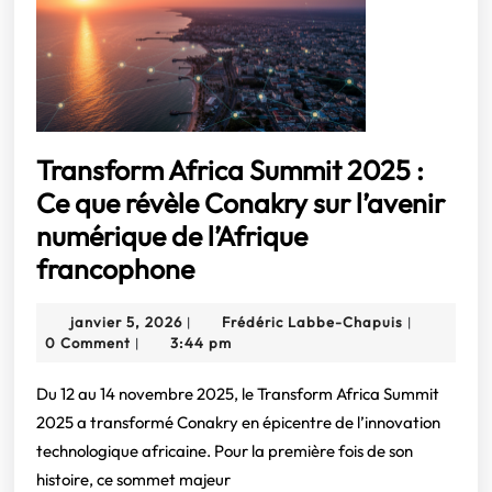
Innover
pour
une
transition
énergétique
Transform Africa Summit 2025 :
juste
Ce que révèle Conakry sur l’avenir
et
numérique de l’Afrique
inclusive
Transform
francophone
Africa
janvier
Frédéric
janvier 5, 2026
Frédéric Labbe-Chapuis
|
|
Summit
5,
Labbe-
0 Comment
3:44 pm
|
2025
2026
Chapuis
:
Du 12 au 14 novembre 2025, le Transform Africa Summit
2025 a transformé Conakry en épicentre de l’innovation
Ce
technologique africaine. Pour la première fois de son
que
histoire, ce sommet majeur