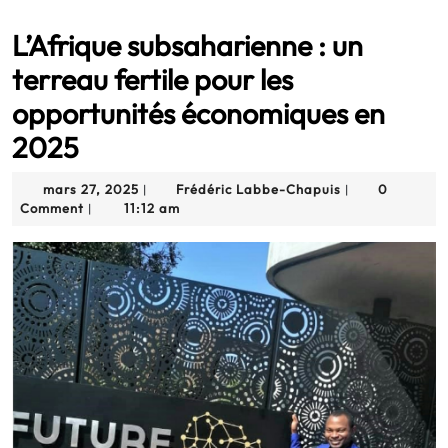
L’Afrique subsaharienne : un
terreau fertile pour les
opportunités économiques en
2025
mars
Frédéric
mars 27, 2025
Frédéric Labbe-Chapuis
0
|
|
27,
Labbe-
Comment
11:12 am
|
2025
Chapuis