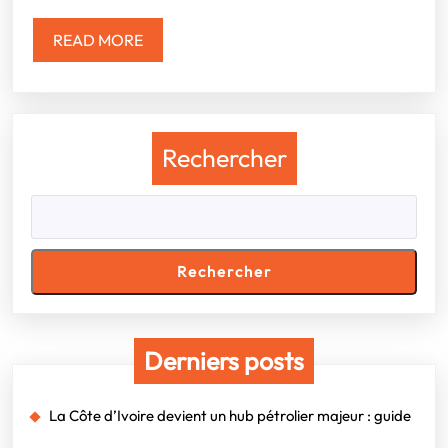
révèle
Conakry
READ
READ MORE
sur
MORE
l’avenir
numérique
de
Rechercher
l’Afrique
francophone
Rechercher
Derniers posts
La Côte d’Ivoire devient un hub pétrolier majeur : guide