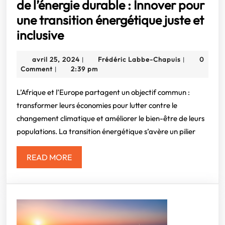
de l’énergie durable : Innover pour
une transition énergétique juste et
Opportunités
inclusive
en
avril
Frédéric
avril 25, 2024
Frédéric Labbe-Chapuis
0
|
|
Afrique
25,
Labbe-
Comment
2:39 pm
|
pour
2024
Chapuis
les
L’Afrique et l’Europe partagent un objectif commun :
transformer leurs économies pour lutter contre le
entrepreneurs
changement climatique et améliorer le bien-être de leurs
français
populations. La transition énergétique s’avère un pilier
du
secteur
READ
READ MORE
de
MORE
l’énergie
durable
: