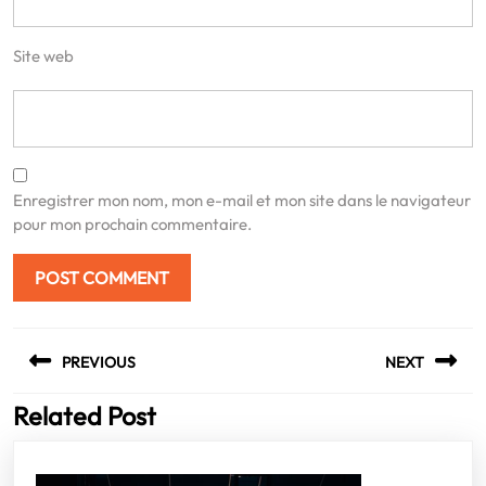
Site web
Enregistrer mon nom, mon e-mail et mon site dans le navigateur
pour mon prochain commentaire.
Navigation
PREVIOUS
NEXT
de
l’article
Related Post
Previous
Next
post:
post: