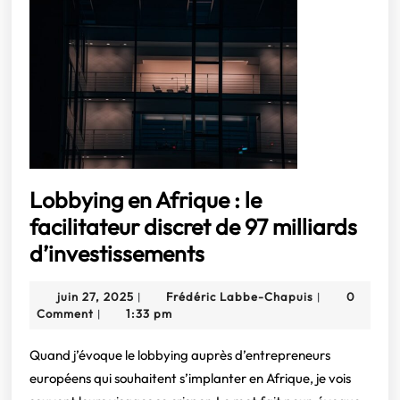
Lobbying en Afrique : le
facilitateur discret de 97 milliards
Lobbying
d’investissements
en
juin
Frédéric
juin 27, 2025
Frédéric Labbe-Chapuis
0
|
|
Afrique
27,
Labbe-
Comment
1:33 pm
|
:
2025
Chapuis
le
Quand j’évoque le lobbying auprès d’entrepreneurs
européens qui souhaitent s’implanter en Afrique, je vois
facilitateur